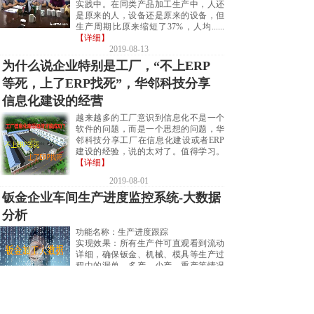
实践中。在同类产品加工生产中，人还
是原来的人，设备还是原来的设备，但
生产周期比原来缩短了37%，人均......
【详细】
2019-08-13
为什么说企业特别是工厂，“不上ERP
等死，上了ERP找死”，华邻科技分享
信息化建设的经营
越来越多的工厂意识到信息化不是一个
软件的问题，而是一个思想的问题，华
邻科技分享工厂在信息化建设或者ERP
建设的经验，说的太对了。值得学习。
【详细】
2019-08-01
钣金企业车间生产进度监控系统-大数据
分析
功能名称：生产进度跟踪
实现效果：所有生产件可直观看到流动
详细，确保钣金、机械、模具等生产过
程中的漏单、多产、少产、重产等情况
出现。也监控了每一个零件在车间所处
的具体位置
功能看点：钣金工厂老......
【详细】
2019-07-09