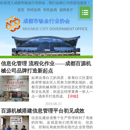
欢迎进入成都市钣金行业协会，我们会精心为您提供服务！
首页
|
市经信局
|
市民政局
|
省商务厅
成都市钣金行业协会
MOUMOU CITY
GOVERNMENT OFFICE
信息化管理 流程化作业——成都百源机
械公司品牌打造新起点
如果说青白江的风景，靠青白江区委区
政府带领全区人民努力拼搏实现的，成
都百源机械有限公司的信息化管理成就
和文化风景，则是总经理黄勇一班人一
点一滴亲手打造而成。
【详细】
2019-08-15
百源机械搭建信息管理平台初见成效
信息化建设使整个生产管理得到了有效
的控制。这就是他们把系统论、信息
论、控制论有效的用在现代企业管理的