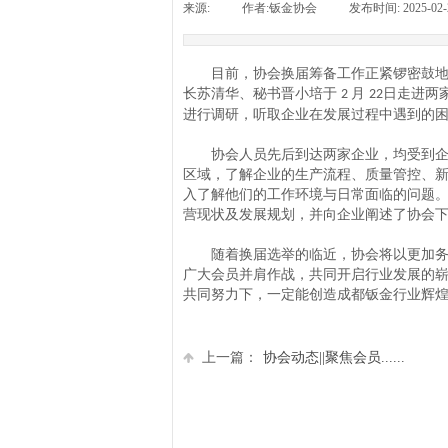
来源:
|
作者:
钣金协会
|
发布时间:
2025-02-
目前，协会换届筹备工作正紧锣密鼓
长苏清华、秘书晋小培于
月
日走进两
2
22
进行调研，听取企业在发展过程中遇到的
协会人员先后到达两家企业，均受到
区域，了解企业的生产流程、质量管控、
入了解他们的工作环境与日常面临的问题
营现状及发展规划，并向企业阐述了协会
随着换届选举的临近，协会将以更加
广大会员并肩作战，共同开启行业发展的
共同努力下，一定能创造成都钣金行业辉
上一篇：
协会动态||聚焦会员......